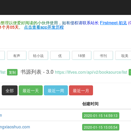
仅为整理以便爱好阅读的小伙伴使用，如有侵权请联系站长
Firstmeet·初见
(
1个月05天
。
点击查看app开发历程
有声
轻小说
优
18禁
书刊
耽美
书源列表 - 3.0
list
https://lifves.com/api/v2/booksource/list
复制
全部
最近一天
最近一周
最近一月
创建时间
m
2020-01-15 14:59:13
ingxiaoshuo.com
2020-01-15 15:05:54