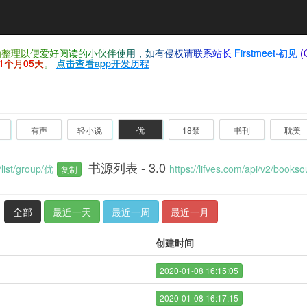
仅为整理以便爱好阅读的小伙伴使用，如有侵权请联系站长
Firstmeet·初见
(
1个月05天
。
点击查看app开发历程
有声
轻小说
优
18禁
书刊
耽美
书源列表 - 3.0
/list/group/优
https://lifves.com/api/v2/bookso
复制
全部
最近一天
最近一周
最近一月
创建时间
2020-01-08 16:15:05
2020-01-08 16:17:15