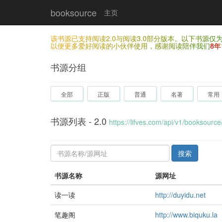
booksource
主页
该书源已支持阅读2.0与阅读3.0部分版本。以下书源
以便更多爱好阅读的小伙伴使用，感谢阅读陪伴我们
8年
书源分组
全部
正版
普通
名著
常用
书源列表 - 2.0
https://lifves.com/api/v1/booksource
搜索
书源名称
源网址
读一读
http://duyidu.net
笔趣阁
http://www.biquku.la