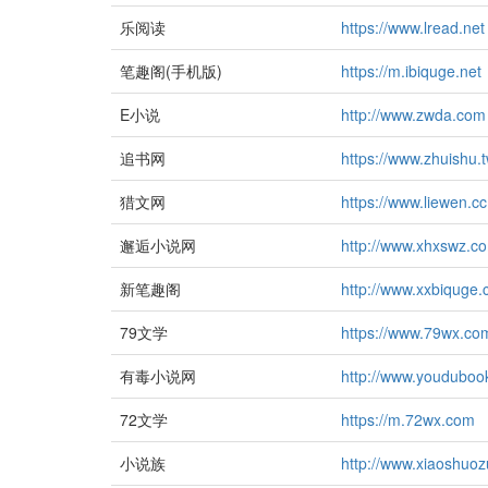
乐阅读
https://www.lread.net
笔趣阁(手机版)
https://m.ibiquge.net
E小说
http://www.zwda.com
追书网
https://www.zhuishu.
猎文网
https://www.liewen.cc
邂逅小说网
http://www.xhxswz.c
新笔趣阁
http://www.xxbiquge
79文学
https://www.79wx.co
有毒小说网
http://www.youduboo
72文学
https://m.72wx.com
小说族
http://www.xiaoshuo