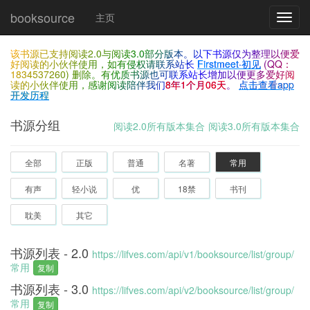
booksource
主页
切
换
导
该书源已支持阅读2.0与阅读3.0部分版本。以下书源仅为整理以便爱
航
好阅读的小伙伴使用，如有侵权请联系站长
Firstmeet·初见
(QQ：
1834537260) 删除。有优质书源也可联系站长增加以便更多爱好阅
读的小伙伴使用，感谢阅读陪伴我们
8年1个月06天
。
点击查看app
开发历程
书源分组
阅读2.0所有版本集合
阅读3.0所有版本集合
全部
正版
普通
名著
常用
有声
轻小说
优
18禁
书刊
耽美
其它
书源列表 - 2.0
https://lifves.com/api/v1/booksource/list/group/
常用
复制
书源列表 - 3.0
https://lifves.com/api/v2/booksource/list/group/
常用
复制