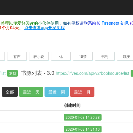
仅为整理以便爱好阅读的小伙伴使用，如有侵权请联系站长
Firstmeet·初见
(
1个月04天
。
点击查看app开发历程
有声
轻小说
优
18禁
书刊
耽美
书源列表 - 3.0
list
https://lifves.com/api/v2/booksource/list
复制
全部
最近一天
最近一周
最近一月
创建时间
2020-01-08 14:30:38
2020-01-08 14:31:10