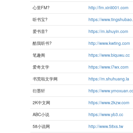
心里FM?
http://fm.xinli001.com
听书宝?
https://www.tingshubao
爱书音?
https://m.ishuyin.com
酷我听书?
http://www.kwting.com
笔趣阁
https://www.biquwu.cc
爱奇文学
https://www.i7wx.com
书荒啦文学网
https://m.shuhuang.la
衍墨轩
https://www.ymoxuan.
2K中文网
https://www.2kzw.com
ABC小说
https://www.yb3.cc
58小说网
http://www.58xs.tw