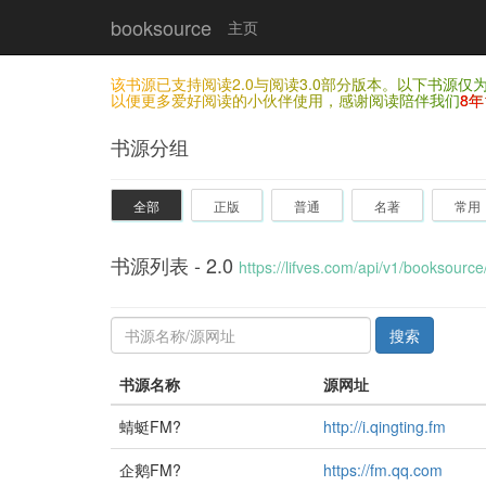
booksource
主页
该书源已支持阅读2.0与阅读3.0部分版本。以下书源
以便更多爱好阅读的小伙伴使用，感谢阅读陪伴我们
8年
书源分组
全部
正版
普通
名著
常用
书源列表 - 2.0
https://lifves.com/api/v1/booksource/
搜索
书源名称
源网址
蜻蜓FM?
http://i.qingting.fm
企鹅FM?
https://fm.qq.com